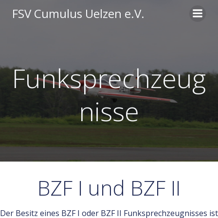
Zum
FSV Cumulus Uelzen e.V.
Inhalt
springen
Funksprechzeug
nisse
BZF I und BZF II
Der Besitz eines BZF I oder BZF II Funksprechzeugnisses ist